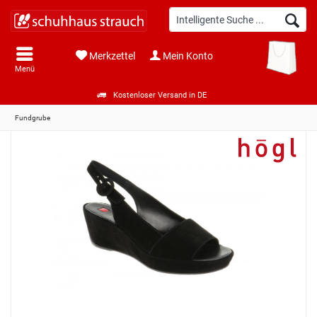
Merkzettel
Mein Konto
Menü
Kostenloser Versand in DE
Fundgrube