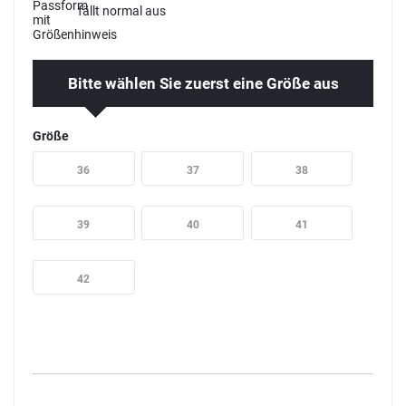
fällt normal aus
Bitte wählen Sie zuerst eine Größe aus
Größe
36
37
38
39
40
41
42