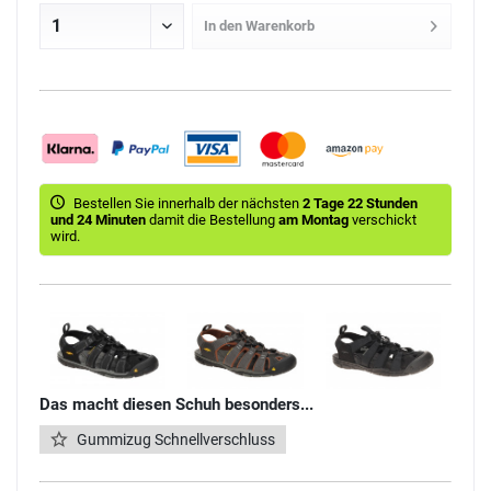
In den
Warenkorb
Bestellen Sie innerhalb der nächsten
2 Tage 22 Stunden
und 24 Minuten
damit die Bestellung
am Montag
verschickt
wird.
Das macht diesen Schuh besonders...
Gummizug Schnellverschluss