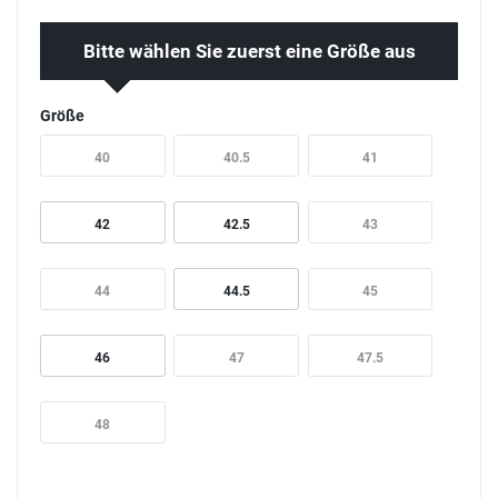
Bitte wählen Sie zuerst eine Größe aus
Größe
40
40.5
41
42
42.5
43
44
44.5
45
46
47
47.5
48