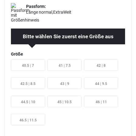
Passform:
Länge normal,ExtraWeit
Bitte wählen Sie zuerst eine Größe aus
Größe
40.5 | 7
41 | 7.5
42 | 8
42.5 | 8.5
43 | 9
44 | 9.5
44.5 | 10
45 | 10.5
46 | 11
46.5 | 11.5