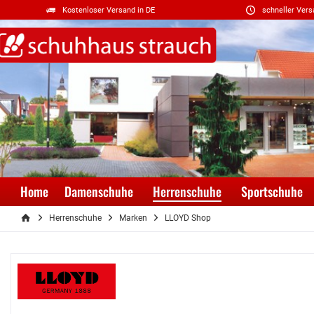
Kostenloser Versand in DE
schneller Vers
Home
Damenschuhe
Herrenschuhe
Sportschuhe
Herrenschuhe
Marken
LLOYD Shop