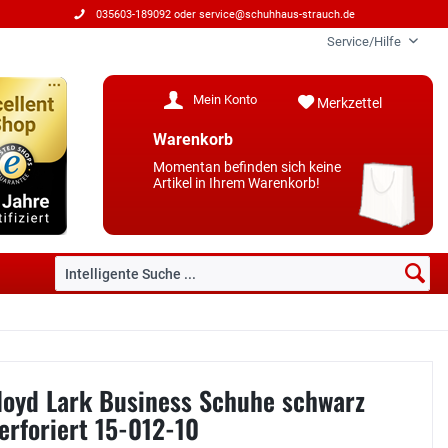
035603-189092 oder
service@schuhhaus-strauch.de
Service/Hilfe
Mein Konto
Merkzettel
Warenkorb
Momentan befinden sich keine
Artikel in Ihrem Warenkorb!
loyd Lark Business Schuhe schwarz
erforiert 15-012-10