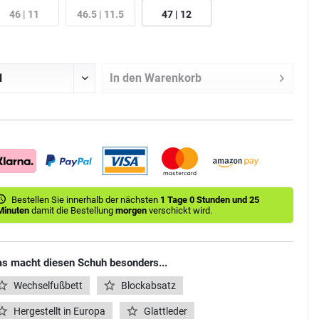
46 | 11
46.5 | 11.5
47 | 12
In den
Warenkorb
Bestellen Sie innerhalb der nächsten
1 Tage 0 Stunden und 25
Minuten
damit die Bestellung
morgen
verschickt wird.
s macht diesen Schuh besonders...
Wechselfußbett
Blockabsatz
Hergestellt in Europa
Glattleder