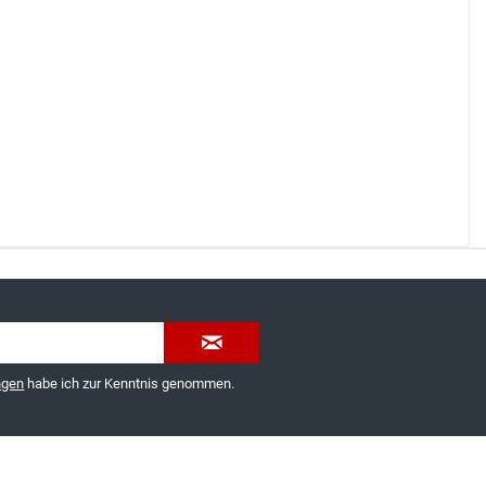
035603-189092 oder
service@schuhhaus-strauch.de
ngen
habe ich zur Kenntnis genommen.