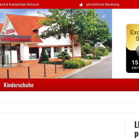
and & kostenlose Retoure
persönliche Beratung
Kinderschuhe
L
p