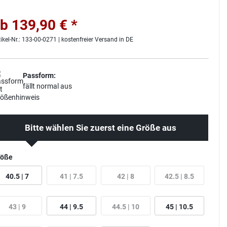
b 139,90 € *
tikel-Nr.: 133-00-0271 | kostenfreier Versand in DE
Passform:
fällt normal aus
Bitte wählen Sie zuerst eine Größe aus
röße
40.5 | 7
41 | 7.5
42 | 8
42.5 | 8.5
43 | 9
44 | 9.5
44.5 | 10
45 | 10.5