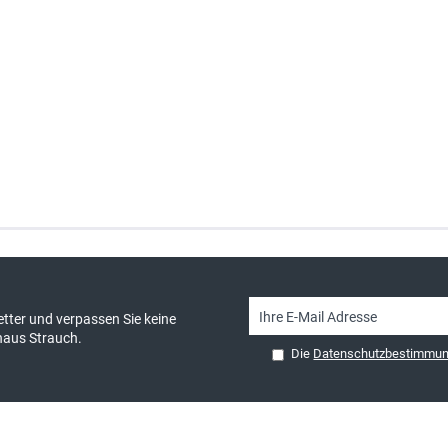
sand & kostenlose Retoure
persönliche Beratung
tter und verpassen Sie keine
haus Strauch.
Die
Datenschutzbestimmu