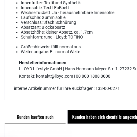
Innenfutter:
Textil und Synthetik
Innensohle:
Textil Fußbett
Wechselfußbett:
Ja - herausnehmbare Innensohle
Laufsohle:
Gummisohle
Verschluss:
3fach Schnürung
Absatzart:
Blockabsatz
Absatzhöhe:
kleiner Absatz, ca. 1.7cm
Schuhform:
rund - Lloyd: TOFINO
Größenhinweis:
fällt normal aus
Weitenangabe:
F - normal Weite
Herstellerinformationen
LLOYD Lifestyle GmbH | Hans-Hermann-Meyer-Str. 1, 27232 Su
Kontakt: kontakt@lloyd.com | 00 800 1888 0000
interne Artikelnummer für Ihre Rückfragen: 133-00-0271
Kunden kauften auch
Kunden haben sich ebenfalls angese