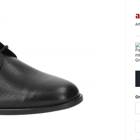
a
Ar
G