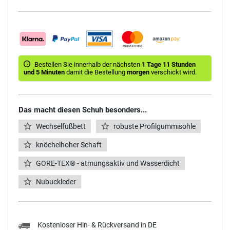
Bestellen Sie innerhalb der nächsten
1 Tage 11 Stunden
und 5 Minuten
damit die Bestellung
morgen
verschickt wird.
Das macht diesen Schuh besonders...
Wechselfußbett
robuste Profilgummisohle
knöchelhoher Schaft
GORE-TEX® - atmungsaktiv und Wasserdicht
Nubuckleder
Kostenloser Hin- & Rückversand in DE