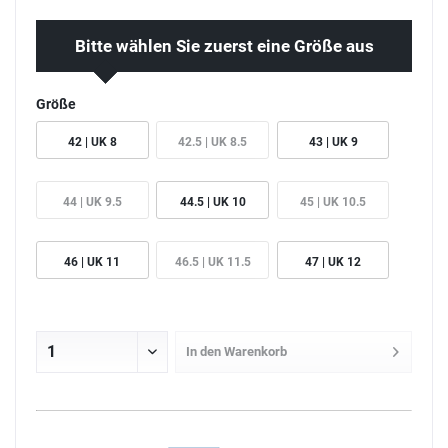
Bitte wählen Sie zuerst eine Größe aus
Größe
42 | UK 8
42.5 | UK 8.5
43 | UK 9
44 | UK 9.5
44.5 | UK 10
45 | UK 10.5
46 | UK 11
46.5 | UK 11.5
47 | UK 12
In den
Warenkorb