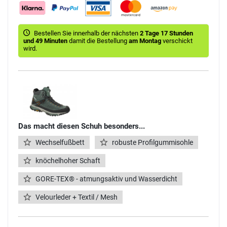
Bestellen Sie innerhalb der nächsten
2 Tage 17 Stunden
und 49 Minuten
damit die Bestellung
am Montag
verschickt
wird.
Das macht diesen Schuh besonders...
Wechselfußbett
robuste Profilgummisohle
knöchelhoher Schaft
GORE-TEX® - atmungsaktiv und Wasserdicht
Velourleder + Textil / Mesh