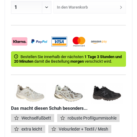
In den
Warenkorb
Bestellen Sie innerhalb der nächsten
1 Tage 3 Stunden und
20 Minuten
damit die Bestellung
morgen
verschickt wird.
Das macht diesen Schuh besonders...
Wechselfußbett
robuste Profilgummisohle
extra leicht
Velourleder + Textil / Mesh