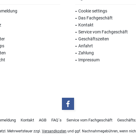
nmeldung
Cookie settings
Das Fachgeschäft
z
Kontakt
Service vom Fachgeschäft
ter
Geschäftszeiten
ops
Anfahrt
ten
Zahlung
cht
Impressum
nmeldung
Kontakt
AGB
FAQ´s
Service vom Fachgeschäft
Geschäfts
esetzl. Mehrwertsteuer zzgl.
Versandkosten
und ggf. Nachnahmegebühren, wenn nicht