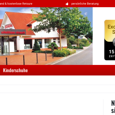
and & kostenlose Retoure
persönliche Beratung
Kinderschuhe
N
s