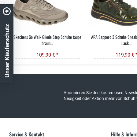
Unser Käuferschutz
Skechers Go Walk Gliede Step Schuhe taupe
ARA Sapporo 3 Schuhe Sneake
braun...
Lack...
109,90 € *
119,90 € 
Kostenloser Versand in DE
schneller Ver
Abonnieren Sie den kostenlosen Newsle
Neuigkeit oder Aktion mehr von Schuh
Service & Kontakt
Hilfe & Info