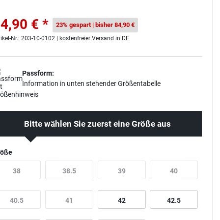
4,90 € *
23% gespart | bisher 84,90 €
tikel-Nr.: 203-10-0102 | kostenfreier Versand in DE
Passform:
Information in unten stehender Größentabelle
Bitte wählen Sie zuerst eine Größe aus
röße
38
38.5
39
40
40.5
41
42
42.5