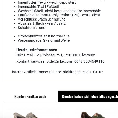
Innenfutter:
Textil - weich gepolstert
Innensohle:
Textil Fußbett
Wechselfußbett:
nicht herausnehmbare Innensohle
Laufsohle:
Gummi + Polyurethan (PU) - extra leicht
Verschluss:
5fach Schnürung
Absatzart:
flach - kein Absatz
Schuhform:
rund
Größenhinweis:
fällt normal aus
Weitenangabe:
G - normal Weite
Herstellerinformationen
Nike Retail BV | Colosseum 1, 1213 NL Hilversum
Kontakt: serviceinfo.de@nike.com | 0049 3034649110
interne Artikelnummer für Ihre Rückfragen: 203-10-0102
Kunden kauften auch
Kunden haben sich ebenfalls angese