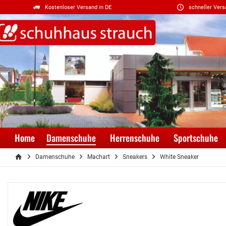
Kostenloser Versand in DE
schneller Vers
Home
Damenschuhe
Herrenschuhe
Sportschuhe
Damenschuhe
Machart
Sneakers
White Sneaker