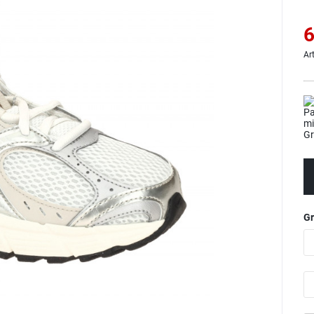
6
Ar
G