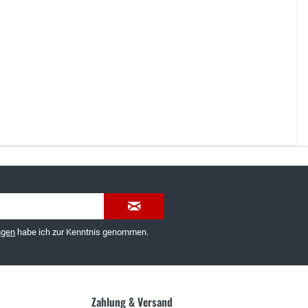
035603-189092 oder
service@schuhhaus-strauch.de
ngen
habe ich zur Kenntnis genommen.
Zahlung & Versand