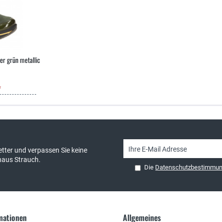
r grün metallic
*
sand & kostenlose Retoure
persönliche Beratung
tter und verpassen Sie keine
haus Strauch.
Die
Datenschutzbestimmu
rmationen
Allgemeines