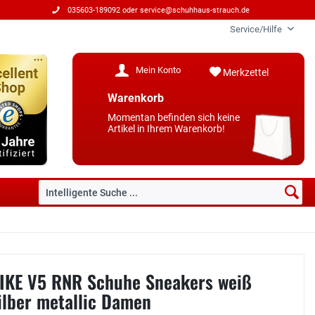
035603-189092 oder
service@schuhhaus-strauch.de
Service/Hilfe
Mein Konto
Merkzettel
Warenkorb
Momentan befinden sich keine
Artikel in Ihrem Warenkorb!
IKE V5 RNR Schuhe Sneakers weiß
ilber metallic Damen