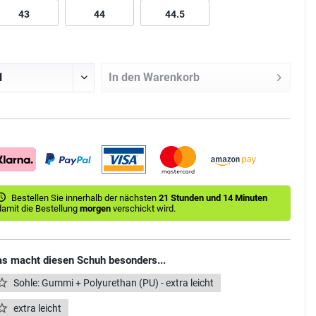
43
44
44.5
In den
Warenkorb
Bestellen Sie innerhalb der nächsten
21 Stunden und 14 Minuten
damit die Bestellung
morgen
verschickt wird.
s macht diesen Schuh besonders...
Sohle: Gummi + Polyurethan (PU) - extra leicht
extra leicht