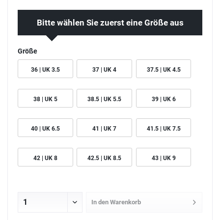
Bitte wählen Sie zuerst eine Größe aus
Größe
36 | UK 3.5
37 | UK 4
37.5 | UK 4.5
38 | UK 5
38.5 | UK 5.5
39 | UK 6
40 | UK 6.5
41 | UK 7
41.5 | UK 7.5
42 | UK 8
42.5 | UK 8.5
43 | UK 9
In den
Warenkorb