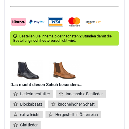
Bestellen Sie innerhalb der nächsten
2 Stunden
damit die
Bestellung
noch heute
verschickt wird.
Das macht diesen Schuh besonders...
Lederinnenfutter
Innensohle Echtleder
Blockabsatz
knöchelhoher Schaft
extra leicht
Hergestellt in Österreich
Glattleder