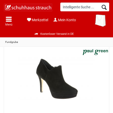
Merkzettel
Mein Konto
Menü
Kostenloser Versand in DE
Fundgrube