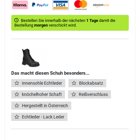
Bestellen Sie innerhalb der nächsten
1 Tage
damit die
Bestellung
morgen
verschickt wird.
Das macht diesen Schuh besonders...
Innensohle Echtleder
Blockabsatz
knöchelhoher Schaft
Reißverschluss
Hergestellt in Österreich
Echtleder - Lack Leder