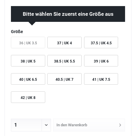
Bitte wählen Sie zuerst eine Größe aus
Größe
36 | UK 3.5
37 | UK 4
37.5 | UK 4.5
38 | UK 5
38.5 | UK 5.5
39 | UK 6
40 | UK 6.5
40.5 | UK 7
41 | UK 7.5
42 | UK 8
In den
Warenkorb