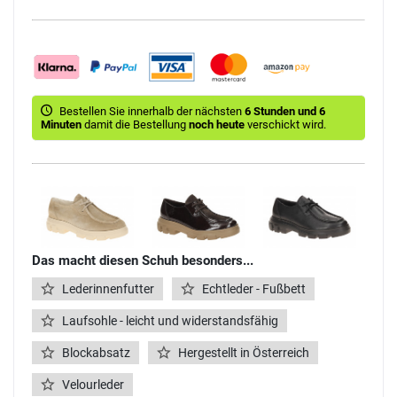
Bestellen Sie innerhalb der nächsten
6 Stunden und 6
Minuten
damit die Bestellung
noch heute
verschickt wird.
Das macht diesen Schuh besonders...
Lederinnenfutter
Echtleder - Fußbett
Laufsohle - leicht und widerstandsfähig
Blockabsatz
Hergestellt in Österreich
Velourleder