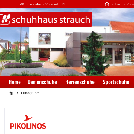
Kostenloser Versand in DE
schneller Vers
Home
Damenschuhe
Herrenschuhe
Sportschuhe
Fundgrube