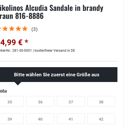
ikolinos Alcudia Sandale in brandy
raun 816-8886
(
3
)
4,99 € *
tikel-Nr.: 281-30-0001 | kostenfreier Versand in DE
Bitte wählen Sie zuerst eine Größe aus
röße
35
36
37
38
39
40
41
42