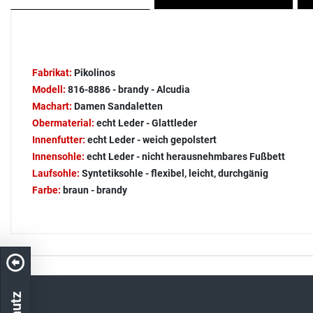
Fabrikat:
Pikolinos
Modell:
816-8886 - brandy - Alcudia
Machart:
Damen Sandaletten
Obermaterial:
echt Leder - Glattleder
Innenfutter:
echt Leder - weich gepolstert
Innensohle:
echt Leder - nicht herausnehmbares Fußbett
Laufsohle:
Syntetiksohle - flexibel, leicht, durchgänig
Farbe:
braun - brandy
Kostenloser Versand in DE
schneller Ver