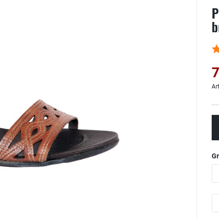
P
b
7
Ar
G