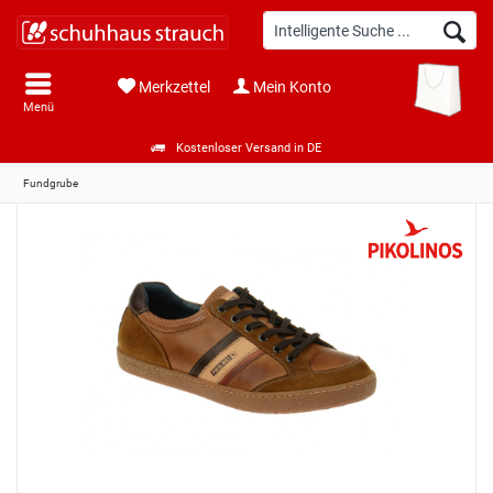
Merkzettel
Mein Konto
Menü
Kostenloser Versand in DE
Fundgrube