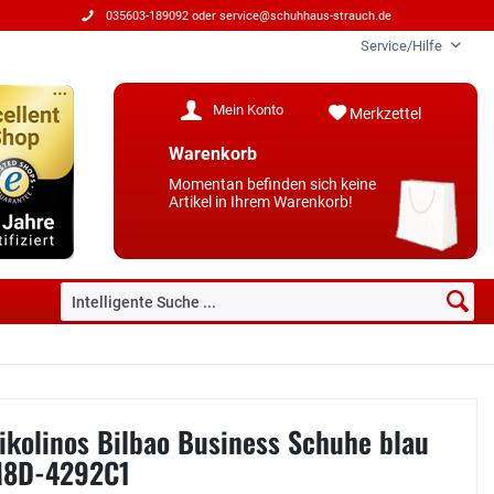
035603-189092 oder
service@schuhhaus-strauch.de
Service/Hilfe
Mein Konto
Merkzettel
Warenkorb
Momentan befinden sich keine
Artikel in Ihrem Warenkorb!
ikolinos Bilbao Business Schuhe blau
8D-4292C1