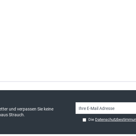
sand & kostenlose Retoure
persönliche Beratung
tter und verpassen Sie keine
haus Strauch.
Die
Datenschutzbestimmu