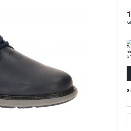
1
Ar
G