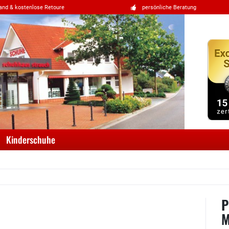
and & kostenlose Retoure
persönliche Beratung
Kinderschuhe
P
M