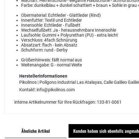
Machart:
Herrenschuhe - elegante Halbschuhe - Schnürschuh
Farbe:
dunkelblau + dunkel schattiert + braun + Sohle in grau
Obermaterial:
Echtleder - Glattleder (Rind)
Innenfutter:
Textil und Echtleder
Innensohle:
Echtleder - Fußbett
Wechselfußbett:
Ja - herausnehmbare Innensohle
Laufsohle:
Gummi + Polyurethan (PU) - extra leicht
Verschluss:
4fach Schnürung
Absatzart:
flach - kein Absatz
Schuhform:
rund - Derby
Größenhinweis:
fällt normal aus
Weitenangabe:
G - normal Weite
Herstellerinformationen
Pikolinos | Polígono Industrial Las Atalayas, Calle Galileo Galile
Kontakt: info@pikolinos.com
interne Artikelnummer für Ihre Rückfragen: 133-81-0061
Ähnliche Artikel
Kunden haben sich ebenfalls angese