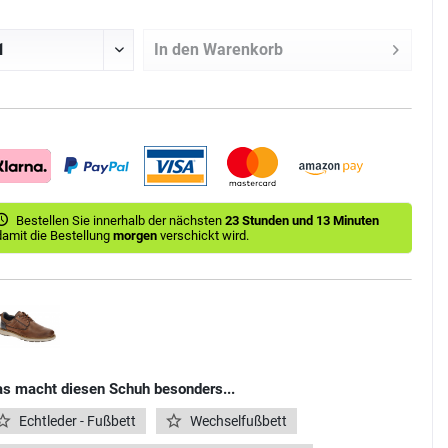
In den
Warenkorb
Bestellen Sie innerhalb der nächsten
23 Stunden und 13 Minuten
damit die Bestellung
morgen
verschickt wird.
s macht diesen Schuh besonders...
Echtleder - Fußbett
Wechselfußbett