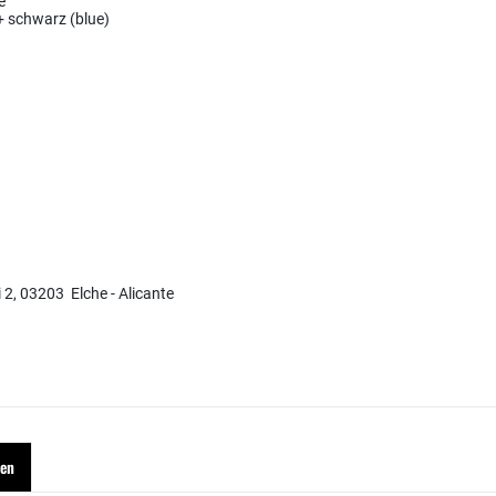
e
 + schwarz (blue)
i 2, 03203 Elche - Alicante
hen