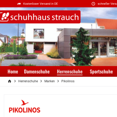
Kostenloser Versand in DE
schneller Vers
Home
Damenschuhe
Herrenschuhe
Sportschuhe
Herrenschuhe
Marken
Pikolinos