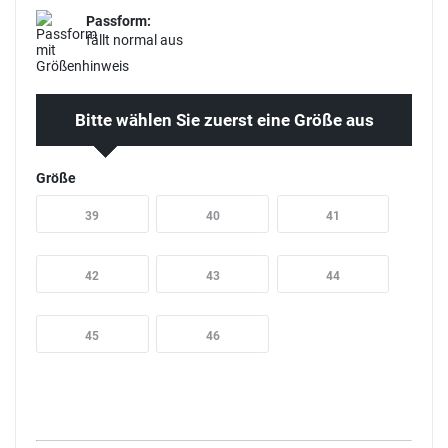
Passform:
fällt normal aus
Bitte wählen Sie zuerst eine Größe aus
Größe
39
40
41
42
43
44
45
46