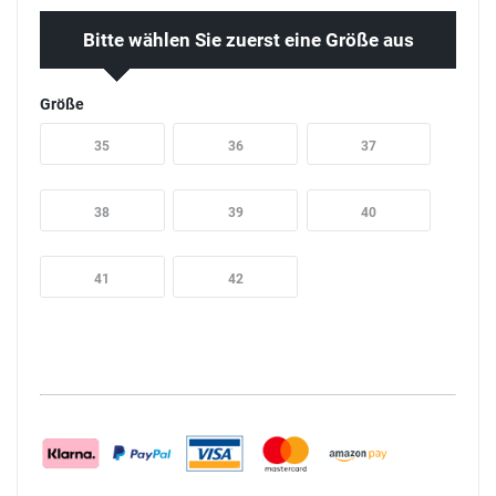
Bitte wählen Sie zuerst eine Größe aus
Größe
35
36
37
38
39
40
41
42