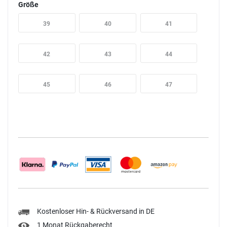
Größe
39
40
41
42
43
44
45
46
47
Kostenloser Hin- & Rückversand in DE
1 Monat Rückgaberecht