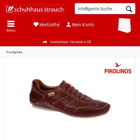
Merkzettel
Mein Konto
Menü
Kostenloser Versand in DE
Fundgrube