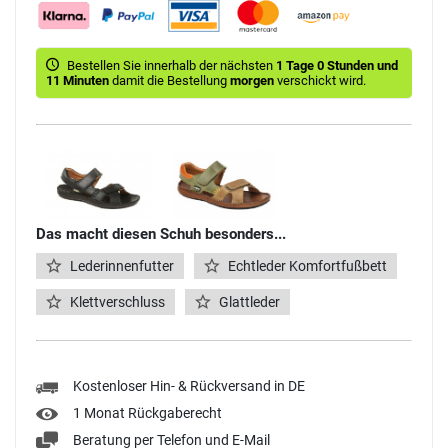
Bestellen Sie innerhalb der nächsten
1 Tage 0 Stunden und
11 Minuten
damit die Bestellung
morgen
verschickt wird.
Das macht diesen Schuh besonders...
Lederinnenfutter
Echtleder Komfortfußbett
Klettverschluss
Glattleder
Kostenloser Hin- & Rückversand in DE
1 Monat Rückgaberecht
Beratung per Telefon und E-Mail