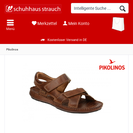
Merkzettel
Mein Konto
Menü
Kostenloser Versand in DE
Pikolinos