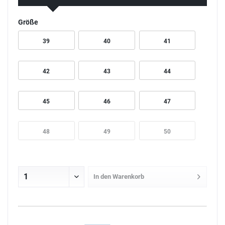
Größe
39
40
41
42
43
44
45
46
47
48
49
50
In den
Warenkorb