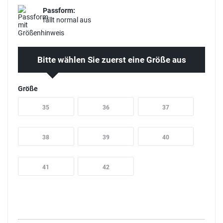
Passform:
fällt normal aus
Bitte wählen Sie zuerst eine Größe aus
Größe
35
36
37
38
39
40
41
42