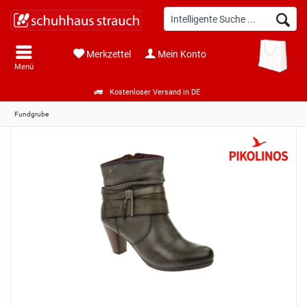
Merkzettel
Mein Konto
Menü
Kostenloser Versand in DE
Fundgrube