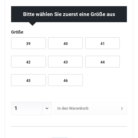
Bitte wählen Sie zuerst eine Größe aus
Größe
39
40
41
42
43
44
45
46
In den
Warenkorb