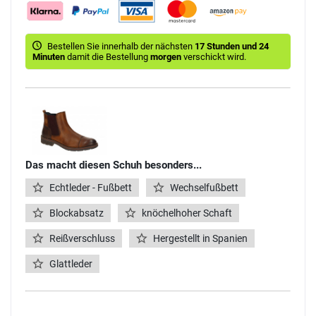
Bestellen Sie innerhalb der nächsten
17 Stunden und 24
Minuten
damit die Bestellung
morgen
verschickt wird.
Das macht diesen Schuh besonders...
Echtleder - Fußbett
Wechselfußbett
Blockabsatz
knöchelhoher Schaft
Reißverschluss
Hergestellt in Spanien
Glattleder