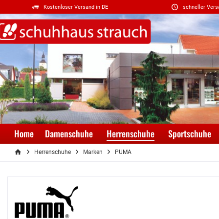
Kostenloser Versand in DE
schneller Vers
Home
Damenschuhe
Herrenschuhe
Sportschuhe
Herrenschuhe
Marken
PUMA