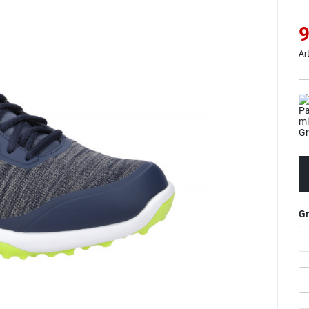
9
Ar
G