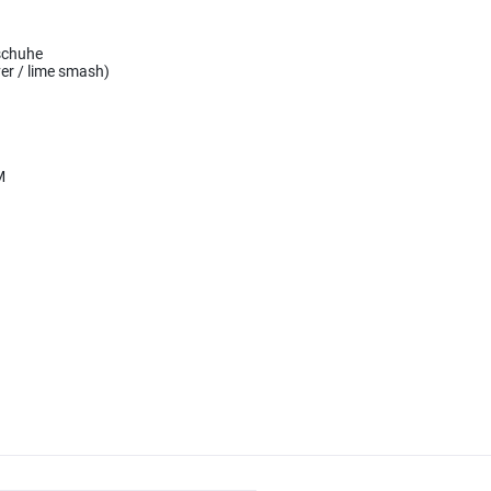
schuhe
er / lime smash)
M