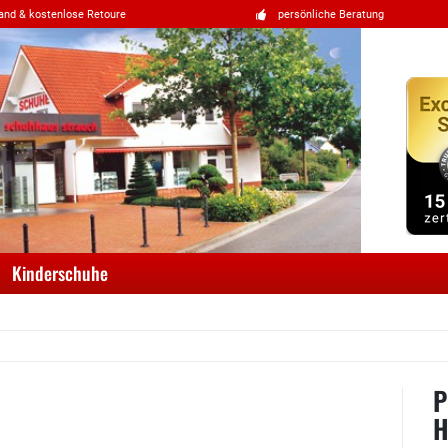
and & kostenlose Retoure
persönliche Beratung
Kinderschuhe
P
H