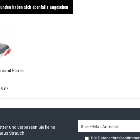
unden haben sich ebenfalls angesehen
au rot Herren
5 € *
sand & kostenlose Retoure
persönliche Beratung
tter und verpassen Sie keine
haus Strauch.
Die
Datenschutzbestimmu