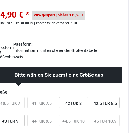
4,90 € *
20% gespart | bisher 119,95 €
tikel-Nr.: 102-80-0019 | kostenfreier Versand in DE
Passform:
Information in unten stehender Größentabelle
Bitte wählen Sie zuerst eine Größe aus
röße
40.5 | UK 7
41 | UK 7.5
42 | UK 8
42.5 | UK 8.5
43 | UK 9
44 | UK 9.5
44.5 | UK 10
45 | UK 10.5