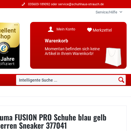
035603-189092 oder
service@schuhhaus-strauch.de
Service/Hilfe
Mein Konto
Merkzettel
Warenkorb
Momentan befinden sich keine
Artikel in Ihrem Warenkorb!
uma FUSION PRO Schuhe blau gelb
erren Sneaker 377041