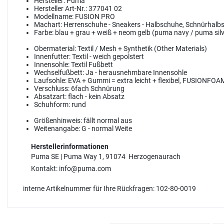
Hersteller:
Puma
Hersteller Art-Nr.:
377041 02
Modellname:
FUSION PRO
Machart:
Herrenschuhe - Sneakers - Halbschuhe, Schnürhalb
Farbe:
blau + grau + weiß + neom gelb (puma navy / puma silv
Obermaterial:
Textil / Mesh + Synthetik (Other Materials)
Innenfutter:
Textil - weich gepolstert
Innensohle:
Textil Fußbett
Wechselfußbett:
Ja - herausnehmbare Innensohle
Laufsohle:
EVA + Gummi = extra leicht + flexibel, FUSIONFOA
Verschluss:
6fach Schnürung
Absatzart:
flach - kein Absatz
Schuhform:
rund
Größenhinweis:
fällt normal aus
Weitenangabe:
G - normal Weite
Herstellerinformationen
Puma SE | Puma Way 1, 91074 Herzogenaurach
Kontakt: info@puma.com
interne Artikelnummer für Ihre Rückfragen: 102-80-0019