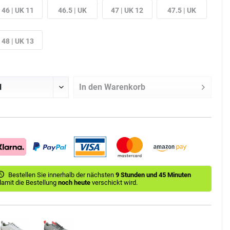
46 | UK 11
46.5 | UK
47 | UK 12
47.5 | UK
11.5
12.5
48 | UK 13
In den
Warenkorb
Bestellen Sie innerhalb der nächsten
9 Stunden und 45 Minuten
damit die Bestellung
noch heute
verschickt wird.