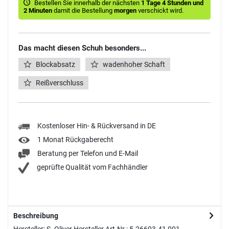
Bestellen Sie innerhalb der nächsten
1 Tage 4 Stunden und
2 Minuten
damit die Bestellung
morgen
verschickt wird.
Das macht diesen Schuh besonders...
Blockabsatz
wadenhoher Schaft
Reißverschluss
Kostenloser Hin- & Rückversand in DE
1 Monat Rückgaberecht
Beratung per Telefon und E-Mail
geprüfte Qualität vom Fachhändler
Beschreibung
Hersteller: S. Oliver Hersteller Art-Nr.: 5-26603-41 001