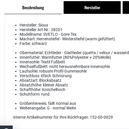
Beschreibung
Hersteller
Hersteller:
Sioux
Hersteller Art-Nr.:
28201
Modellname:
SVETLO - Gore-Tex
Machart:
Herrenstiefel - Winterstiefel (warm gefüttert)
Farbe:
schwarz
Obermaterial:
Echtleder - Glattleder (quetta / velour / wasserd
Innenfutter:
Warmfutter (80%Polyester + 20%Wolle)
Innensohle:
Textil Fußbett
Wechselfußbett:
nicht herausnehmbare Innensohle
Laufsohle:
robuste Profil Gummisohle
Verschluss:
6fach Schnürung
Absatzart:
Blockabsatz
Absatzhöhe:
kleiner Absatz
Schafthöhe:
Knöchelhoch
Schuhform:
rund
Größenhinweis:
fällt normal aus
Weitenangabe:
G - normal Weite
interne Artikelnummer für Ihre Rückfragen: 152-00-0029