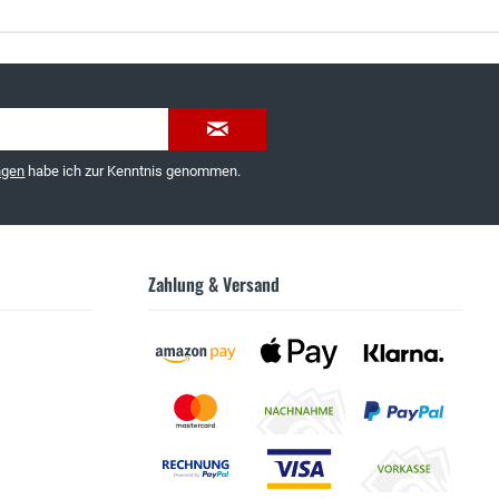
035603-189092 oder
service@schuhhaus-strauch.de
ngen
habe ich zur Kenntnis genommen.
Zahlung & Versand