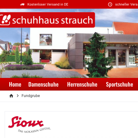
Kostenloser Versand in DE
schneller Vers
Home
Damenschuhe
Herrenschuhe
Sportschuhe
Fundgrube