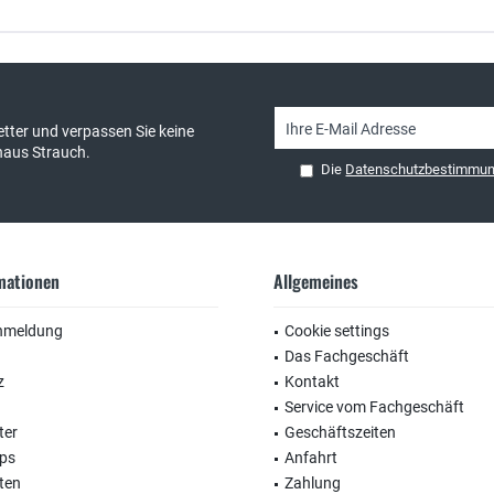
sand & kostenlose Retoure
persönliche Beratung
tter und verpassen Sie keine
haus Strauch.
Die
Datenschutzbestimmu
rmationen
Allgemeines
nmeldung
Cookie settings
Das Fachgeschäft
z
Kontakt
Service vom Fachgeschäft
ter
Geschäftszeiten
ops
Anfahrt
ten
Zahlung