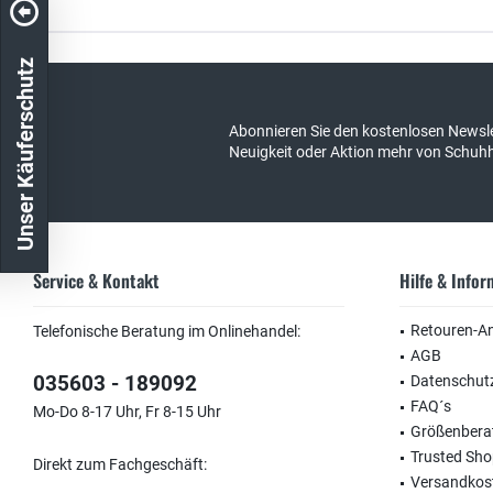
Kostenloser Versand in DE
schneller Ver
Unser Käuferschutz
Abonnieren Sie den kostenlosen Newsle
Neuigkeit oder Aktion mehr von Schuh
Service & Kontakt
Hilfe & Info
Retouren-A
Telefonische Beratung im Onlinehandel:
AGB
035603 - 189092
Datenschut
FAQ´s
Mo-Do 8-17 Uhr, Fr 8-15 Uhr
Größenbera
Trusted Sh
Direkt zum Fachgeschäft:
Versandkos