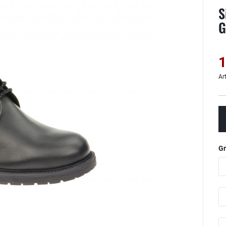
S
G
1
Ar
G