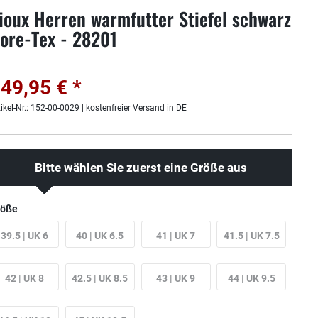
ioux Herren warmfutter Stiefel schwarz
ore-Tex - 28201
49,95 € *
tikel-Nr.: 152-00-0029 | kostenfreier Versand in DE
Bitte wählen Sie zuerst eine Größe aus
röße
39.5 | UK 6
40 | UK 6.5
41 | UK 7
41.5 | UK 7.5
42 | UK 8
42.5 | UK 8.5
43 | UK 9
44 | UK 9.5