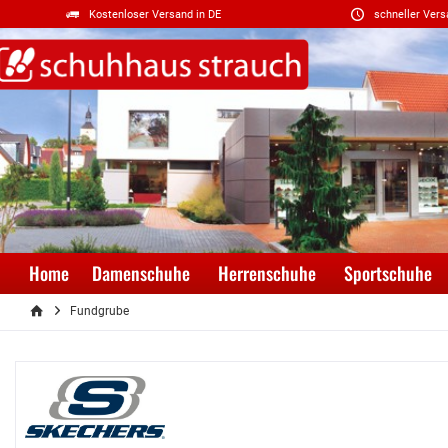
Kostenloser Versand in DE
schneller Vers
Home
Damenschuhe
Herrenschuhe
Sportschuhe
Fundgrube