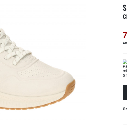
S
c
7
Ar
G