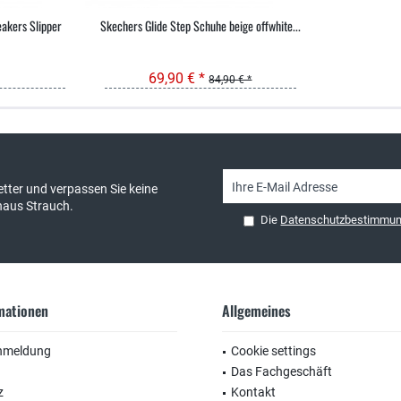
akers Slipper
Skechers Glide Step Schuhe beige offwhite...
69,90 € *
84,90 € *
sand & kostenlose Retoure
persönliche Beratung
tter und verpassen Sie keine
haus Strauch.
Die
Datenschutzbestimmu
rmationen
Allgemeines
nmeldung
Cookie settings
Das Fachgeschäft
z
Kontakt