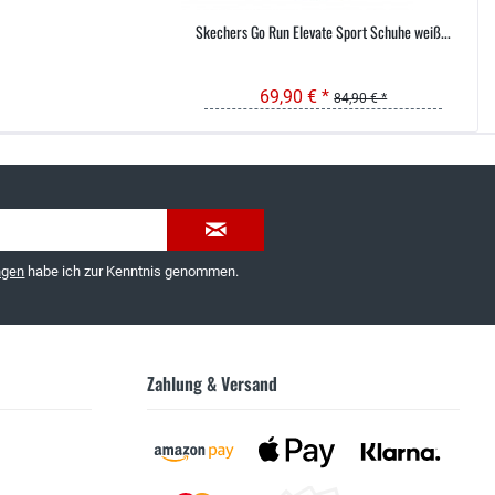
Skechers Go Run Elevate Sport Schuhe weiß...
Sk
69,90 € *
84,90 € *
035603-189092 oder
service@schuhhaus-strauch.de
ngen
habe ich zur Kenntnis genommen.
Zahlung & Versand