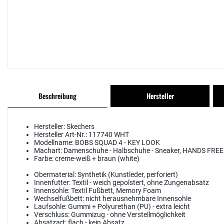
Beschreibung
Hersteller
Hersteller:
Skechers
Hersteller Art-Nr.:
117740 WHT
Modellname:
BOBS SQUAD 4 - KEY LOOK
Machart:
Damenschuhe - Halbschuhe - Sneaker, HANDS FREE
Farbe:
creme-weiß + braun (white)
Obermaterial:
Synthetik (Kunstleder, perforiert)
Innenfutter:
Textil - weich gepolstert, ohne Zungenabsatz
Innensohle:
Textil Fußbett, Memory Foam
Wechselfußbett:
nicht herausnehmbare Innensohle
Laufsohle:
Gummi + Polyurethan (PU) - extra leicht
Verschluss:
Gummizug - ohne Verstellmöglichkeit
Absatzart:
flach - kein Absatz