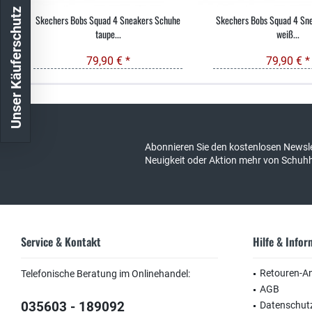
Unser Käuferschutz
Skechers Bobs Squad 4 Sneakers Schuhe
Skechers Bobs Squad 4 Sne
taupe...
weiß...
79,90 € *
79,90 € *
Kostenloser Versand in DE
schneller Ver
Abonnieren Sie den kostenlosen Newsle
Neuigkeit oder Aktion mehr von Schuh
Service & Kontakt
Hilfe & Info
Retouren-A
Telefonische Beratung im Onlinehandel:
AGB
035603 - 189092
Datenschut