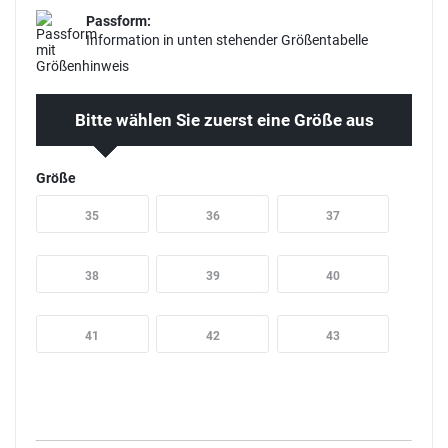
Passform:
Information in unten stehender Größentabelle
Bitte wählen Sie zuerst eine Größe aus
Größe
35
36
37
38
39
40
41
42
43