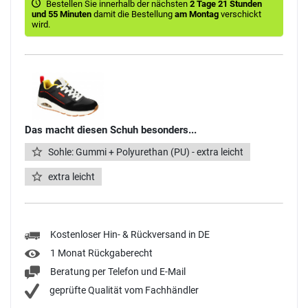
Bestellen Sie innerhalb der nächsten
2 Tage 21 Stunden
und 55 Minuten
damit die Bestellung
am Montag
verschickt
wird.
Das macht diesen Schuh besonders...
Sohle: Gummi + Polyurethan (PU) - extra leicht
extra leicht
Kostenloser Hin- & Rückversand in DE
1 Monat Rückgaberecht
Beratung per Telefon und E-Mail
geprüfte Qualität vom Fachhändler