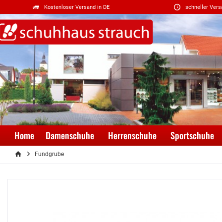
Kostenloser Versand in DE
schneller Vers
Home
Damenschuhe
Herrenschuhe
Sportschuhe
Fundgrube