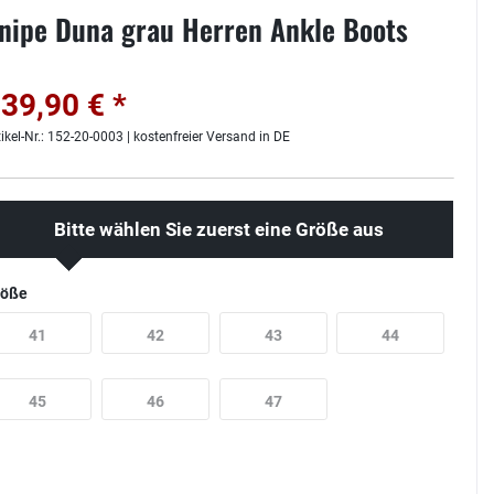
nipe Duna grau Herren Ankle Boots
39,90 € *
tikel-Nr.: 152-20-0003 | kostenfreier Versand in DE
Bitte wählen Sie zuerst eine Größe aus
röße
41
42
43
44
45
46
47