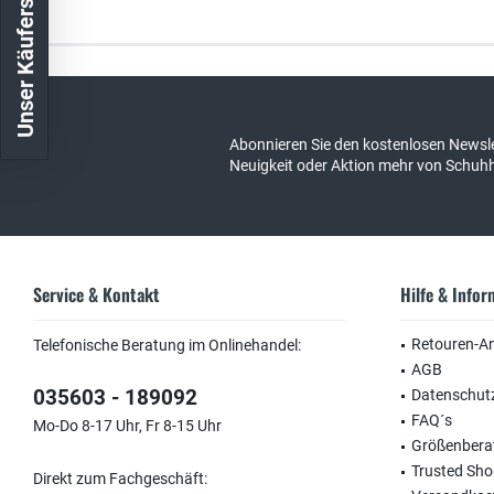
Unser Käuferschutz
Kostenloser Versand in DE
schneller Ver
Abonnieren Sie den kostenlosen Newsle
Neuigkeit oder Aktion mehr von Schuh
Service & Kontakt
Hilfe & Info
Retouren-A
Telefonische Beratung im Onlinehandel:
AGB
035603 - 189092
Datenschut
FAQ´s
Mo-Do 8-17 Uhr, Fr 8-15 Uhr
Größenbera
Trusted Sh
Direkt zum Fachgeschäft: