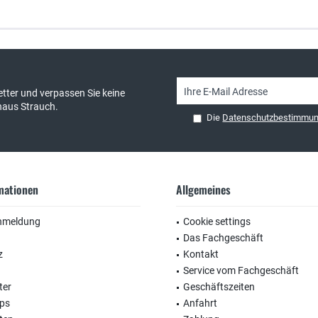
sand & kostenlose Retoure
persönliche Beratung
tter und verpassen Sie keine
haus Strauch.
Die
Datenschutzbestimmu
rmationen
Allgemeines
nmeldung
Cookie settings
Das Fachgeschäft
z
Kontakt
Service vom Fachgeschäft
ter
Geschäftszeiten
ops
Anfahrt