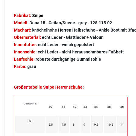
Fabrikat:
Snipe
Modell:
Duna 15 - Ceilan/Suede - grey - 128.115.02
Machart:
knöchelhohe Herren Halbschuhe - Ankle Boot mit 3fa
Obermaterial:
echt Leder - Glattleder + Velour
Innenfutter:
echt Leder - weich gepolstert
Innensohle:
echt Leder - nicht herausnehmbares Fußbett
Laufsohle:
robuste durchgänige Gummisohle
Farbe:
grau
Größentabelle Snipe Herrenschuhe:
deutsche:
40
41
42
43
44
45
46
UK:
6,5
7,5
8
9
9,5
10,5
11