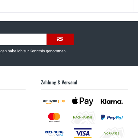
035603-189092 oder
service@schuhhaus-strauch.de
ngen
habe ich zur Kenntnis genommen.
Zahlung & Versand