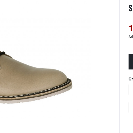
S
1
Ar
G