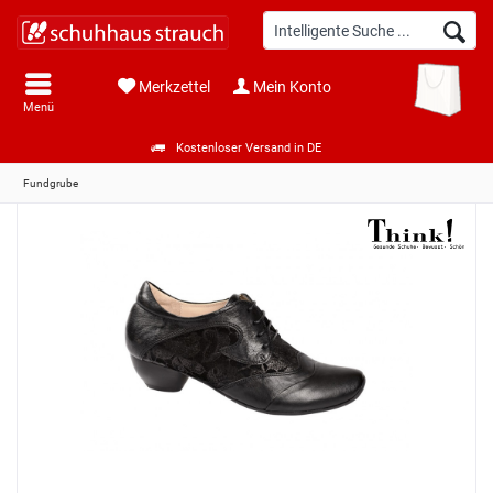
Merkzettel
Mein Konto
Menü
Kostenloser Versand in DE
Fundgrube