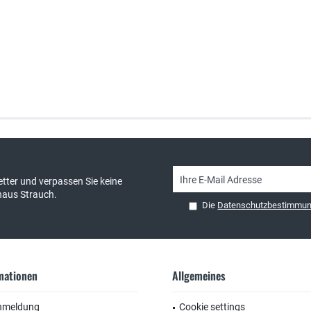
sand & kostenlose Retoure
persönliche Beratung
tter und verpassen Sie keine
haus Strauch.
Die
Datenschutzbestimmu
rmationen
Allgemeines
nmeldung
Cookie settings