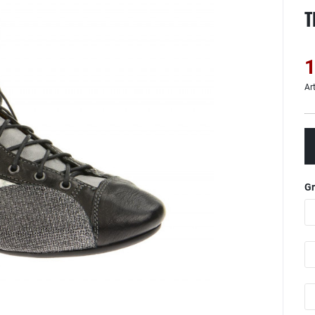
T
1
Ar
G