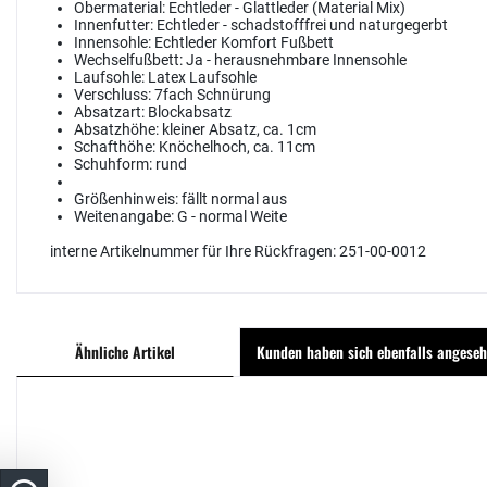
Obermaterial:
Echtleder - Glattleder (Material Mix)
Innenfutter:
Echtleder - schadstofffrei und naturgegerbt
Innensohle:
Echtleder Komfort Fußbett
Wechselfußbett:
Ja - herausnehmbare Innensohle
Laufsohle:
Latex Laufsohle
Verschluss:
7fach Schnürung
Absatzart:
Blockabsatz
Absatzhöhe:
kleiner Absatz, ca. 1cm
Schafthöhe:
Knöchelhoch, ca. 11cm
Schuhform:
rund
Größenhinweis:
fällt normal aus
Weitenangabe:
G - normal Weite
interne Artikelnummer für Ihre Rückfragen: 251-00-0012
Ähnliche Artikel
Kunden haben sich ebenfalls angese