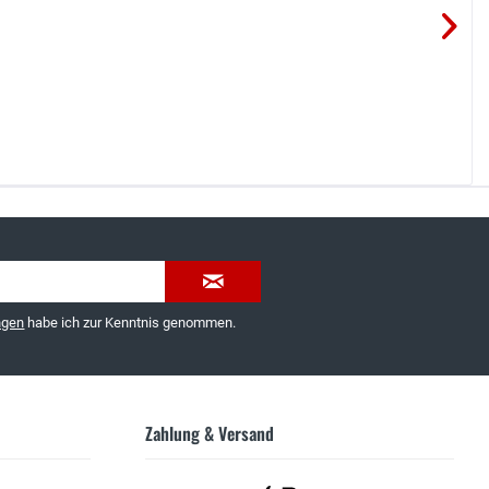
035603-189092 oder
service@schuhhaus-strauch.de
ngen
habe ich zur Kenntnis genommen.
Zahlung & Versand