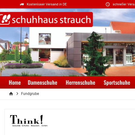
Kostenloser Versand in DE
schneller Vers
Home
Damenschuhe
Herrenschuhe
Sportschuhe
Fundgrube