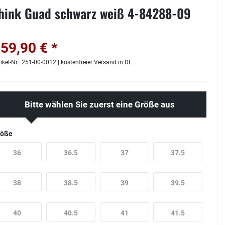
hink Guad schwarz weiß 4-84288-09
59,90 € *
tikel-Nr.: 251-00-0012 | kostenfreier Versand in DE
Bitte wählen Sie zuerst eine Größe aus
röße
36
36.5
37
37.5
38
38.5
39
39.5
40
40.5
41
41.5