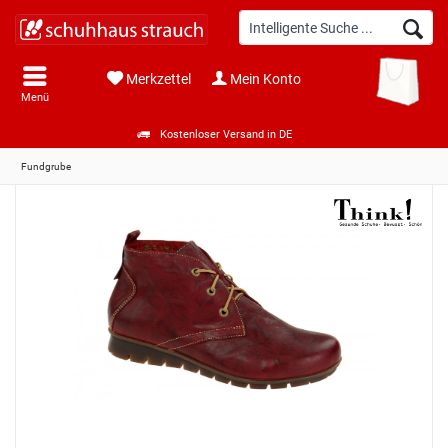
Merkzettel
Mein Konto
Menü
Kostenloser Versand in DE
Fundgrube