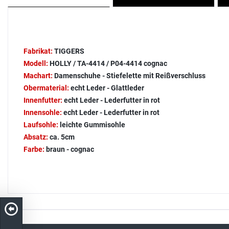
Fabrikat:
TIGGERS
Modell:
HOLLY / TA-4414 / P04-4414 cognac
Machart:
Damenschuhe - Stiefelette mit Reißverschluss
Obermaterial:
echt Leder - Glattleder
Innenfutter:
echt Leder - Lederfutter in rot
Innensohle:
echt Leder - Lederfutter in rot
Laufsohle:
leichte Gummisohle
Absatz:
ca. 5cm
Farbe:
braun - cognac
Kostenloser Versand in DE
schneller Ver