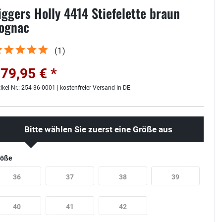
iggers Holly 4414 Stiefelette braun
ognac
(
1
)
79,95 € *
tikel-Nr.: 254-36-0001 | kostenfreier Versand in DE
Bitte wählen Sie zuerst eine Größe aus
röße
36
37
38
39
40
41
42