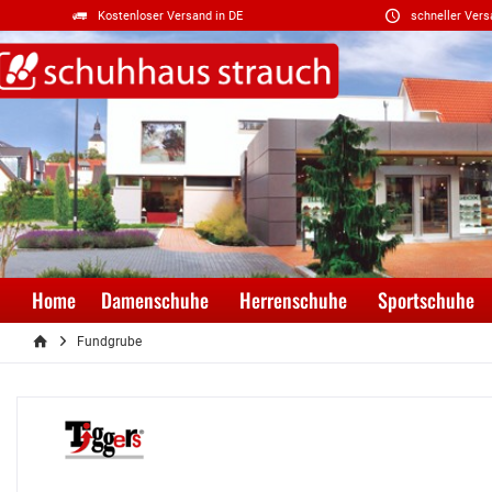
Kostenloser Versand in DE
schneller Vers
Home
Damenschuhe
Herrenschuhe
Sportschuhe
Fundgrube