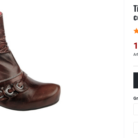
T
c
1
Ar
G