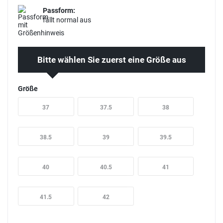
Passform:
fällt normal aus
Bitte wählen Sie zuerst eine Größe aus
Größe
37
37.5
38
38.5
39
39.5
40
40.5
41
41.5
42