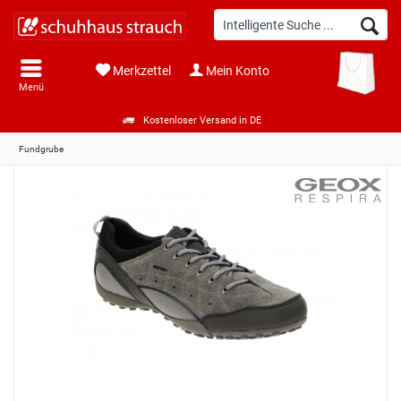
Merkzettel
Mein Konto
Menü
Kostenloser Versand in DE
Fundgrube