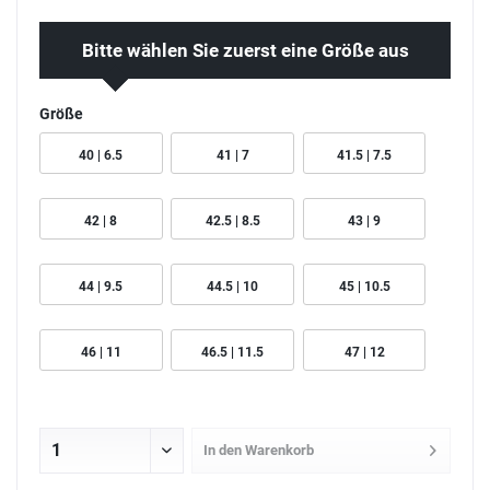
Bitte wählen Sie zuerst eine Größe aus
Größe
40 | 6.5
41 | 7
41.5 | 7.5
42 | 8
42.5 | 8.5
43 | 9
44 | 9.5
44.5 | 10
45 | 10.5
46 | 11
46.5 | 11.5
47 | 12
In den
Warenkorb