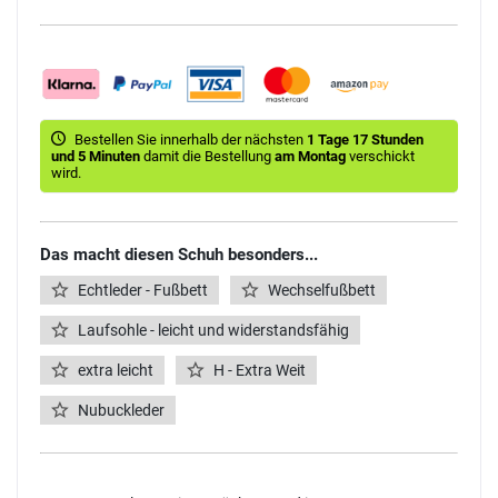
Bestellen Sie innerhalb der nächsten
1 Tage 17 Stunden
und 5 Minuten
damit die Bestellung
am Montag
verschickt
wird.
Das macht diesen Schuh besonders...
Echtleder - Fußbett
Wechselfußbett
Laufsohle - leicht und widerstandsfähig
extra leicht
H - Extra Weit
Nubuckleder