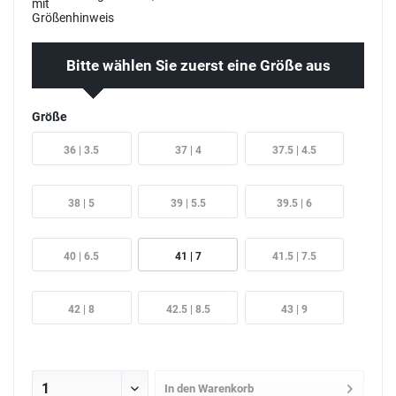
Bitte wählen Sie zuerst eine Größe aus
Größe
36 | 3.5
37 | 4
37.5 | 4.5
38 | 5
39 | 5.5
39.5 | 6
40 | 6.5
41 | 7
41.5 | 7.5
42 | 8
42.5 | 8.5
43 | 9
In den
Warenkorb