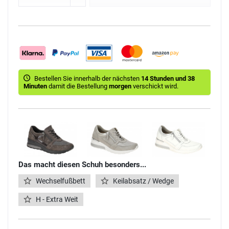
Bestellen Sie innerhalb der nächsten
14 Stunden und 38
Minuten
damit die Bestellung
morgen
verschickt wird.
Das macht diesen Schuh besonders...
Wechselfußbett
Keilabsatz / Wedge
H - Extra Weit