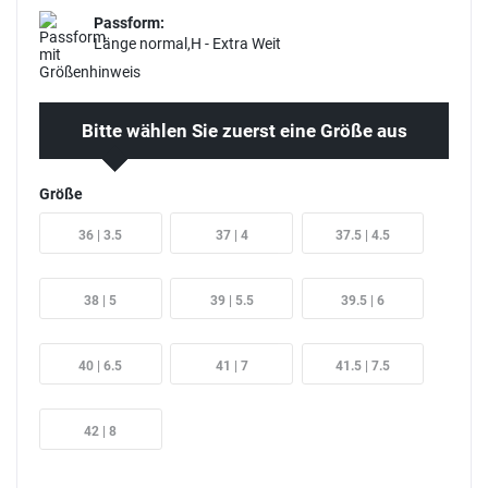
Passform:
Länge normal,H - Extra Weit
Bitte wählen Sie zuerst eine Größe aus
Größe
36 | 3.5
37 | 4
37.5 | 4.5
38 | 5
39 | 5.5
39.5 | 6
40 | 6.5
41 | 7
41.5 | 7.5
42 | 8