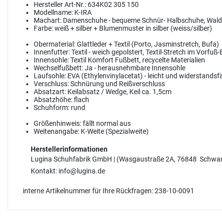
Hersteller Art-Nr.:
634K02 305 150
Modellname:
K-IRA
Machart:
Damenschuhe - bequeme Schnür- Halbschuhe, Waldlä
Farbe:
weiß + silber + Blumenmuster in silber (weiss/silber)
Obermaterial:
Glattleder + Textil (Porto, Jasminstretch, Bufa)
Innenfutter:
Textil - weich gepolstert, Textil-Stretch im Vorfuß
Innensohle:
Textil Komfort Fußbett, recycelte Materialien
Wechselfußbett:
Ja - herausnehmbare Innensohle
Laufsohle:
EVA (Ethylenvinylacetat) - leicht und widerstandsf
Verschluss:
Schnürung und Reißverschluss
Absatzart:
Keilabsatz / Wedge, Keil ca. 1,5cm
Absatzhöhe:
flach
Schuhform:
rund
Größenhinweis:
fällt normal aus
Weitenangabe:
K-Weite (Spezialweite)
Herstellerinformationen
Lugina Schuhfabrik GmbH | (Wasgaustraße 2A, 76848 Schwa
Kontakt: info@lugina.de
interne Artikelnummer für Ihre Rückfragen: 238-10-0091