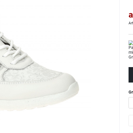
a
Ar
G