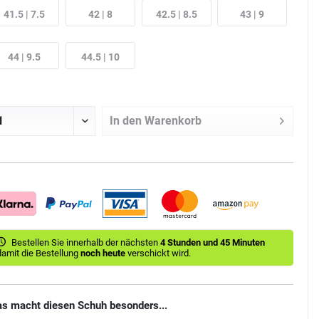
41.5 | 7.5
42 | 8
42.5 | 8.5
43 | 9
44 | 9.5
44.5 | 10
In den
Warenkorb
Bestellen Sie innerhalb der nächsten
4 Stunden und 45 Minuten
damit die Bestellung
noch heute
verschickt wird.
s macht diesen Schuh besonders...