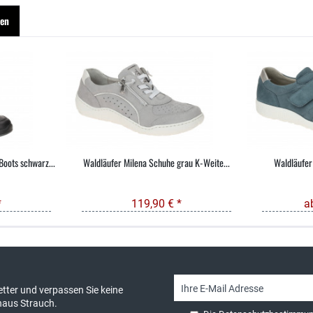
hen
Boots schwarz...
Waldläufer Milena Schuhe grau K-Weite...
Waldläufer
*
119,90 € *
a
sand & kostenlose Retoure
persönliche Beratung
tter und verpassen Sie keine
haus Strauch.