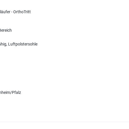
ufer - OrthoTritt
-Bereich
ähig, Luftpolstersohle
nheim/Pfalz