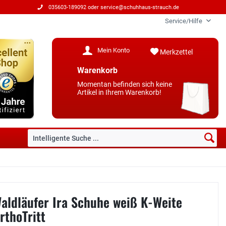
035603-189092 oder
service@schuhhaus-strauch.de
Service/Hilfe
Mein Konto
Merkzettel
Warenkorb
Momentan befinden sich keine
Artikel in Ihrem Warenkorb!
aldläufer Ira Schuhe weiß K-Weite
rthoTritt