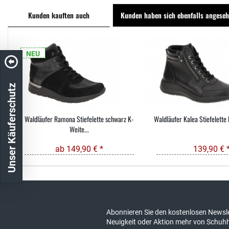
Kunden kauften auch
Kunden haben sich ebenfalls angese
NEU
Unser Käuferschutz
Waldläufer Ramona Stiefelette schwarz K-
Waldläufer Kalea Stiefelette 
Weite...
ab 149,90 € *
139,90 € 
Kostenloser Versand in DE
schneller Ver
Abonnieren Sie den kostenlosen Newsle
Neuigkeit oder Aktion mehr von Schuh