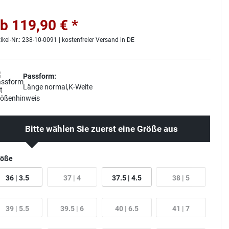
b 119,90 € *
tikel-Nr.: 238-10-0091 | kostenfreier Versand in DE
Passform:
Länge normal,K-Weite
Bitte wählen Sie zuerst eine Größe aus
röße
36 | 3.5
37 | 4
37.5 | 4.5
38 | 5
39 | 5.5
39.5 | 6
40 | 6.5
41 | 7