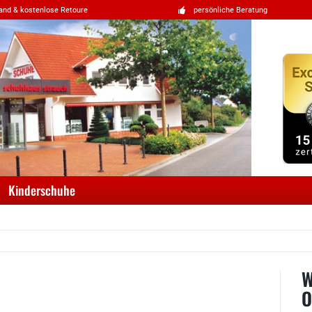
and & kostenlose Retoure
persönliche Beratung
Kinderschuhe
W
O