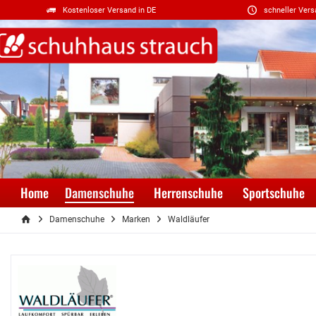
Kostenloser Versand in DE
schneller Vers
Home
Damenschuhe
Herrenschuhe
Sportschuhe
Damenschuhe
Marken
Waldläufer