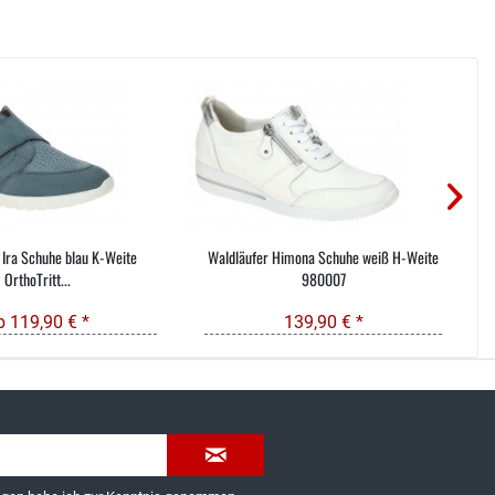
 Ira Schuhe blau K-Weite
Waldläufer Himona Schuhe weiß H-Weite
OrthoTritt...
980007
b 119,90 € *
139,90 € *
035603-189092 oder
service@schuhhaus-strauch.de