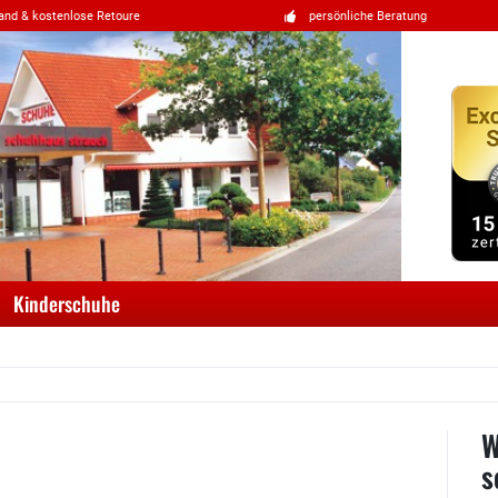
and & kostenlose Retoure
persönliche Beratung
Kinderschuhe
W
s