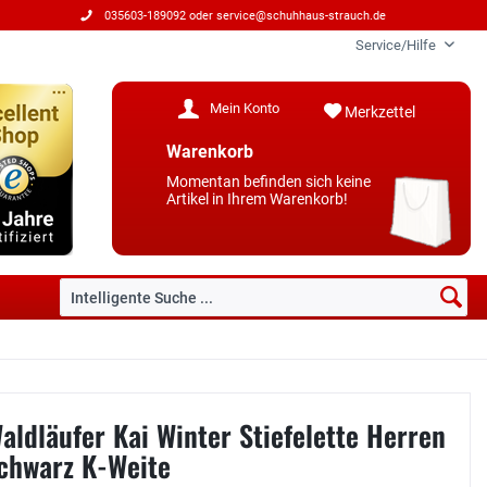
035603-189092 oder
service@schuhhaus-strauch.de
Service/Hilfe
Mein Konto
Merkzettel
Warenkorb
Momentan befinden sich keine
Artikel in Ihrem Warenkorb!
aldläufer Kai Winter Stiefelette Herren
chwarz K-Weite