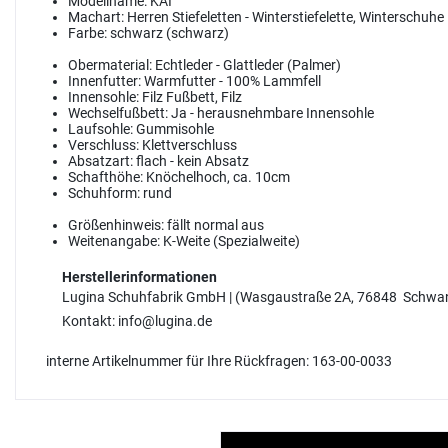
Modellname:
KAI
Machart:
Herren Stiefeletten - Winterstiefelette, Winterschuhe
Farbe:
schwarz (schwarz)
Obermaterial:
Echtleder - Glattleder (Palmer)
Innenfutter:
Warmfutter - 100% Lammfell
Innensohle:
Filz Fußbett, Filz
Wechselfußbett:
Ja - herausnehmbare Innensohle
Laufsohle:
Gummisohle
Verschluss:
Klettverschluss
Absatzart:
flach - kein Absatz
Schafthöhe:
Knöchelhoch, ca. 10cm
Schuhform:
rund
Größenhinweis:
fällt normal aus
Weitenangabe:
K-Weite (Spezialweite)
Herstellerinformationen
Lugina Schuhfabrik GmbH | (Wasgaustraße 2A, 76848 Schwa
Kontakt: info@lugina.de
interne Artikelnummer für Ihre Rückfragen: 163-00-0033