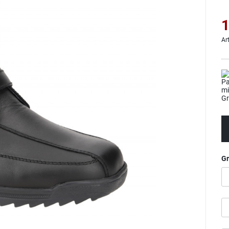
1
Ar
G