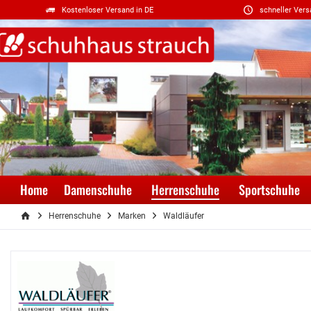
Kostenloser Versand in DE
schneller Vers
Home
Damenschuhe
Herrenschuhe
Sportschuhe
Herrenschuhe
Marken
Waldläufer