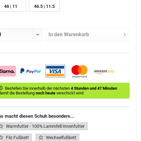
46 | 11
46.5 | 11.5
In den
Warenkorb
Bestellen Sie innerhalb der nächsten
4 Stunden und 47 Minuten
damit die Bestellung
noch heute
verschickt wird.
s macht diesen Schuh besonders...
Warmfutter - 100% Lammfell Innenfutter
Filz Fußbett
Wechselfußbett