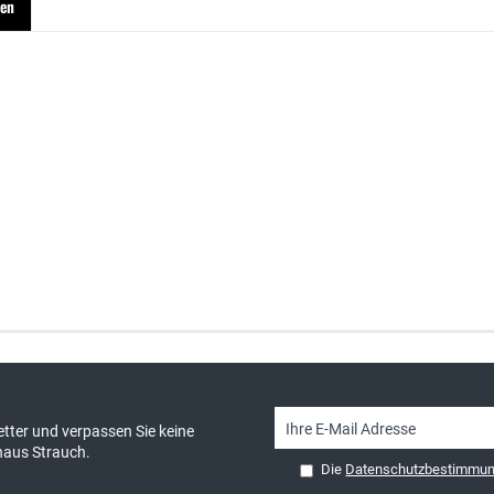
hen
sand & kostenlose Retoure
persönliche Beratung
tter und verpassen Sie keine
haus Strauch.
Die
Datenschutzbestimmu