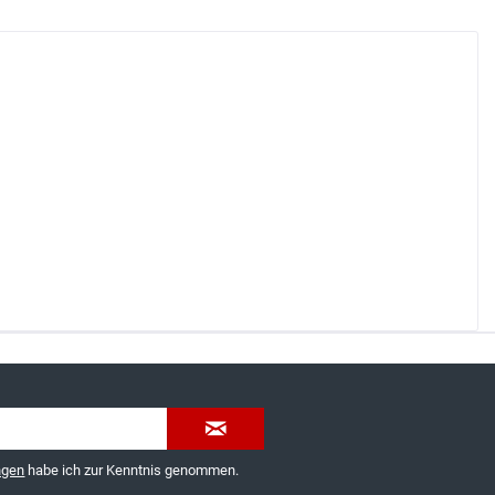
035603-189092 oder
service@schuhhaus-strauch.de
ngen
habe ich zur Kenntnis genommen.