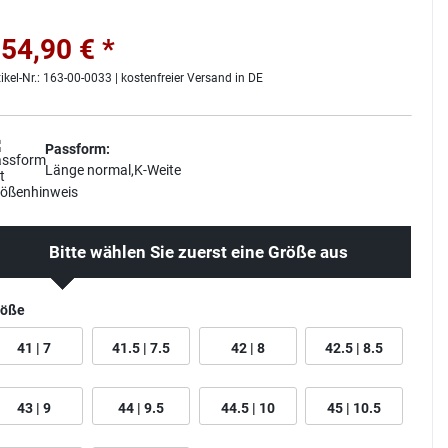
54,90 € *
tikel-Nr.: 163-00-0033 | kostenfreier Versand in DE
Passform:
Länge normal,K-Weite
Bitte wählen Sie zuerst eine Größe aus
röße
41 | 7
41.5 | 7.5
42 | 8
42.5 | 8.5
43 | 9
44 | 9.5
44.5 | 10
45 | 10.5