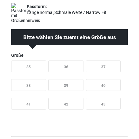
Passform:
Länge normal,Schmale Weite / Narrow Fit
Bitte wählen Sie zuerst eine Größe aus
Größe
35
36
37
38
39
40
41
42
43